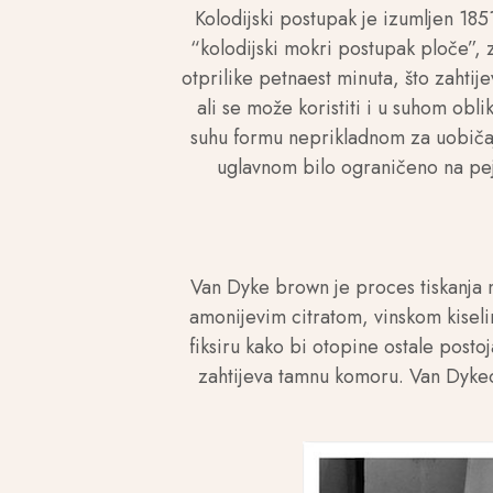
Kolodijski postupak je izumljen 185
“kolodijski mokri postupak ploče”, z
otprilike petnaest minuta, što zahti
ali se može koristiti i u suhom ob
suhu formu neprikladnom za uobičaje
uglavnom bilo ograničeno na pej
Van Dyke brown je proces tiskanja 
amonijevim citratom, vinskom kiseli
fiksiru kako bi otopine ostale posto
zahtijeva tamnu komoru. Van Dykeo