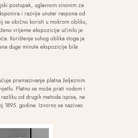
ijski postupak, uglavnom sinonim za
eksponira i razvije unutar raspona od
ij se obično koristi u mokrom obliku,
ženo vrijeme ekspozicije učinilo je
ća. Korištenje suhog oblika stoga je
ena duge minute ekspozicije bila
učuje premazivanje platna željeznim
vjetlu. Platno se može prati vodom i
a razliku od drugih metoda ispisa, ne
j 1895. godine. Izvorno se nazivao