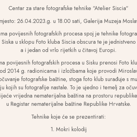
Centar za stare fotografske tehnike “Atelier Siscia“
mjesto: 26.04.2023.g. u 18.00 sati, Galerija Muzeja Mosla
ma povijesnih fotografskih procesa spoj je tehnike fotograf
 Siska u sklopu Foto kluba Siscia obscura te je jednistven
a i jedan od vrlo rijetkih u čitavoj Europi.
ma povijesnih fotografskih procesa u Sisku prenosi Foto kl
“ od 2014 g. radionicama i izložbama koje provodi Mirosla
očuvanje fotografske baštine, stoga foto klub surađuje s mu
ju kojih su fotografije nastale. To je ujedno i temelj za oč
ijeće vrijedna nematerijalna baština na prostoru republik
u Registar nematerijalne baštine Republike Hrvatske.
Tehnike koje će se prezentirati:
1. Mokri kolodij