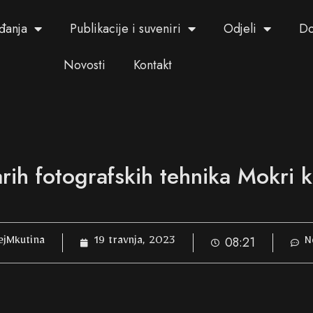
đanja
Publikacije i suveniri
Odjeli
Do
Novosti
Kontakt
arih fotografskih tehnika Mokri k
08:21
jMkutina
19 travnja, 2023
N