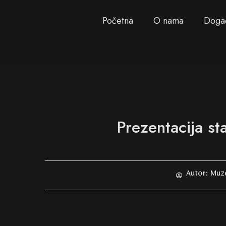
Početna
O nama
Doga
Prezentacija st
Autor:
Muze