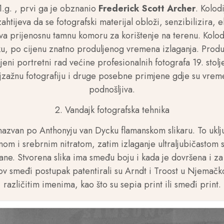
1.g. , prvi ga je obznanio
Frederick Scott Archer
. Kolod
ahtijeva da se fotografski materijal obloži, senzibilizira, 
jeva prijenosnu tamnu komoru za korištenje na terenu. Kolod
liku, po cijenu znatno produljenog vremena izlaganja. Produ
ni portretni rad većine profesionalnih fotografa 19. stolje
zažnu fotografiju i druge posebne primjene gdje su vrem
podnošljiva.
2. Vandajk fotografska tehnika
nazvan po Anthonyju van Dycku flamanskom slikaru. To uklj
nom i srebrnim nitratom, zatim izlaganje ultraljubičastom s
jane. Stvorena slika ima smeđu boju i kada je dovršena i z
v smeđi postupak patentirali su Arndt i Troost u Njemačko
različitim imenima, kao što su sepia print ili smeđi print.