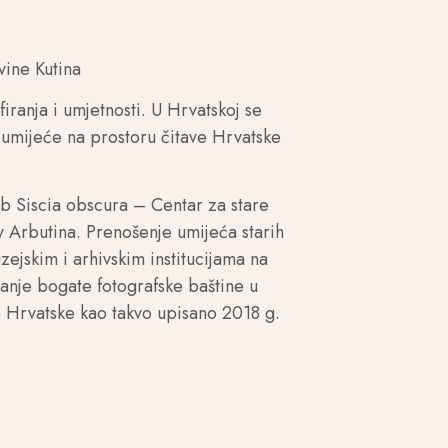
vine Kutina
iranja i umjetnosti. U Hrvatskoj se
o umijeće na prostoru čitave Hrvatske
ub Siscia obscura – Centar za stare
v Arbutina. Prenošenje umijeća starih
zejskim i arhivskim institucijama na
uvanje bogate fotografske baštine u
e Hrvatske kao takvo upisano 2018 g.