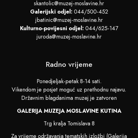
skantolic@muzej-moslavine.hr
Galerijski odjel:
044/500-452
jbatinic@muzej-moslavine.hr
Kulturno-povijesni odjel:
044/625-147
juroda@muzej-moslavine.hr
Radno vrijeme
Ponedjeljak-petak 8-14 sati.
Vikendom je posjet moguć uz prethodnu najavu.
Državnim blagdanima muzej je zatvoren
GALERIJA MUZEJA MOSLAVINE KUTINA
Trg kralja Tomislava 8
Za vrijeme održavanja tematskih izložbi (Galerija