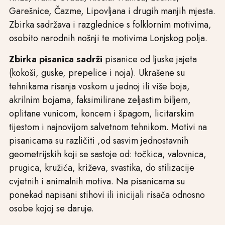
Garešnice, Čazme, Lipovljana i drugih manjih mjesta.
Zbirka sadržava i razglednice s folklornim motivima,
osobito narodnih nošnji te motivima Lonjskog polja.
Zbirka pisanica sadrži
pisanice od ljuske jajeta
(kokoši, guske, prepelice i noja). Ukrašene su
tehnikama risanja voskom u jednoj ili više boja,
akrilnim bojama, faksimilirane zeljastim biljem,
oplitane vunicom, koncem i špagom, licitarskim
tijestom i najnovijom salvetnom tehnikom. Motivi na
pisanicama su različiti ,od sasvim jednostavnih
geometrijskih koji se sastoje od: točkica, valovnica,
prugica, kružića, križeva, svastika, do stilizacije
cvjetnih i animalnih motiva. Na pisanicama su
ponekad napisani stihovi ili inicijali risača odnosno
osobe kojoj se daruje.