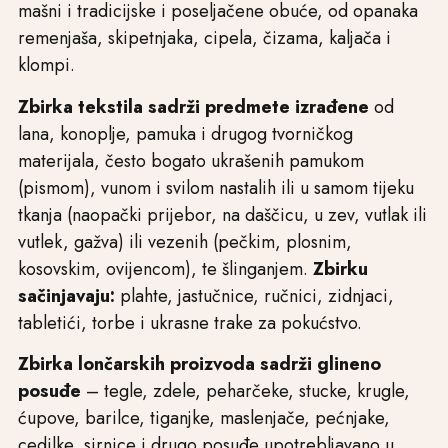
mašni i tradicijske i poseljačene obuće, od opanaka
remenjaša, skipetnjaka, cipela, čizama, kaljača i
klompi.
Zbirka tekstila sadrži predmete izrađene
od
lana, konoplje, pamuka i drugog tvorničkog
materijala, često bogato ukrašenih pamukom
(pismom), vunom i svilom nastalih ili u samom tijeku
tkanja (naopački prijebor, na daščicu, u zev, vutlak ili
vutlek, gažva) ili vezenih (pečkim, plosnim,
kosovskim, ovijencom), te šlinganjem.
Zbirku
sačinjavaju:
plahte, jastučnice, ručnici, zidnjaci,
tabletići, torbe i ukrasne trake za pokućstvo.
Zbirka lončarskih proizvoda sadrži glineno
posuđe
– tegle, zdele, peharčeke, stucke, krugle,
ćupove, barilce, tiganjke, maslenjače, pećnjake,
cedilke, sirnice i drugo posuđe upotrebljavano u