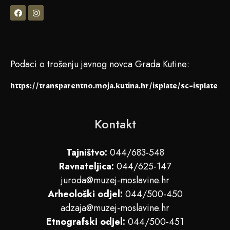
Podaci o trošenju javnog novca Grada Kutine:
https://transparentno.moja.kutina.hr/isplate/sc-isplate
Kontakt
Tajništvo:
044/683-548
Ravnateljica:
044/625-147
juroda@muzej-moslavine.hr
Arheološki odjel:
044/500-450
adzaja@muzej-moslavine.hr
Etnografski odjel:
044/500-451