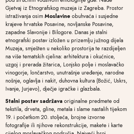
pod stručnim vodstvom etnologinje gđe. Nade
Gjetvaj iz Etnografskog muzeja iz Zagreba. Prostor
istraživanja osim
Moslavine
obuhvaća i susjedne
krajeve hrvatske Posavine, novljanske Posavine,
zapadne Slavonije i Bilogore. Danas je stalni
etnografski postav izložen u prizemlju južnog dijela
Muzeja, smješten u nekoliko prostorija te razdijeljen
na više tematskih cjelina: arhitektura i okućnice,
uzgoj i prerada žitarica, Lonjsko polje i moslavačko
vinogorje, lončarstvo, unutrašnje uređenje, narodne
nošnje, oglavlja i nakit, duhovna kultura (Božić, Uskrs,
Ivanje, Jurjevo), dječje igračke i glazbala.
Stalni postav sadržava
originalne predmete od
tekstila, drveta, gline, metala i slame nastalih tijekom
19. i početkom 20. stoljeća, brojne izvorne
fotografije ili njihove rekonstrukcije, makete i karte
cijelog moslavačkog područja. Najveći broj