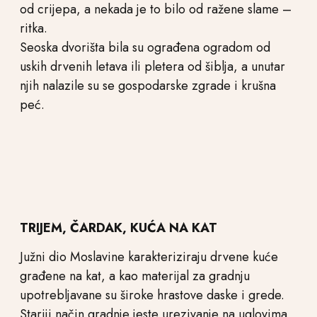
od crijepa, a nekada je to bilo od ražene slame –
ritka.
Seoska dvorišta bila su ograđena ogradom od
uskih drvenih letava ili pletera od šiblja, a unutar
njih nalazile su se gospodarske zgrade i krušna
peć.
TRIJEM, ČARDAK, KUĆA NA KAT
Južni dio Moslavine karakteriziraju drvene kuće
građene na kat, a kao materijal za gradnju
upotrebljavane su široke hrastove daske i grede.
Stariji način gradnje jeste urezivanje na uglovima