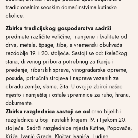
tradicionalnim seoskim domaćinstvima kutinske
okolice.
Zbirka tradicijskog gospodarstva sadrži
predmete različite veličine, namjene i kvalitete od
drva, metala, špage, šibe, a vremenski obuhvaća
razdoblje 19. i 20. stoljeća. Sastoji se od: tkalačkog
stana, drvenog pribora potrebnog za tkanje i
predenje, ribarskih sprava, vinogradarske opreme,
posuda, priručnih strojeva i naprava vezanih za
obradu zemlje, slame, žita. U ovoj je zbirci našao
mjesto i namještaj i ostale spremnice za ruho, hranu,
dokumente.
Zbirka razglednica sastoji se od
crno bijelih i
razglednica u boji nastalih krajem 19. i tijekom 20.
stoljeća. Sadrži razglednice mjesta Kutine, Popovače,
Križa, Ivanić Grada, Kloštar Ivanića, Ludine,