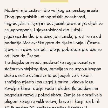
Moslavina je sastavni dio velikog panonskog areala.
Zbog geografskih i etnografskih posebnosti,
migracijskih strujanja i povijesnih previranja, dijeli se
na jugozapadni i sjeveroistočni dio. Južni i
jugozapadni dio pretežno je nizinski, prostire se od
podnožja Moslavačke gore do rijeke Lonje i Česme.
Sjeverni i sjeveroistočni dio je pobrđe, a proteže se
od Ilove do Česme.
Tradicijsku privredu moslavačke regije označava
stočarstvo stajskog tipa, temeljeno na uzgoju krupne
stoke s nešto ovčarstva te poljodjelstvo u kojem
značajno mjesto ima uzgoj žitarica i vinove loze.
Povoljna klima, obilje vode i plodno tlo od davnina
pogoduju razvoju poljodjelstva. Zemlja se obrađivala
plugom kojeg su vukli volovi, krave ili konji, da bi ih