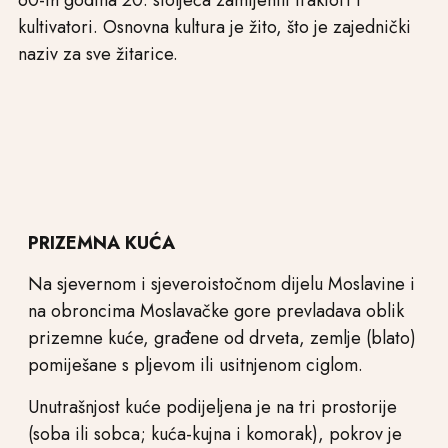
60-ih godina 20. stoljeća zamijenili traktori i
kultivatori. Osnovna kultura je žito, što je zajednički
naziv za sve žitarice.
PRIZEMNA KUĆA
Na sjevernom i sjeveroistočnom dijelu Moslavine i
na obroncima Moslavačke gore prevladava oblik
prizemne kuće, građene od drveta, zemlje (blato)
pomiješane s pljevom ili usitnjenom ciglom.
Unutrašnjost kuće podijeljena je na tri prostorije
(soba ili sobca; kuća-kujna i komorak), pokrov je