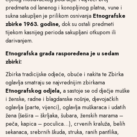
predmeta od lanenog i konopljinog platna, vune i
sukna sakupljen je prilikom osnivanja
Etnografske
zbirke 1963.
godine,
dok su ostali predmeti
tijekom kasnijeg perioda sakupljani otkupom ili
darivanjem.
Etnografska građa raspoređena je u sedam
zbirki:
Zbirka tradicijske odjeće, obuće i nakita te Zbirka
oglavlja smatraju se najvrednijim zbirkama
Etnografskog odjela,
a sastoje se od dječje muške
i ženske, radne i blagdanske nošnje, djevojačkih
oglavlja (parte, vijenci), oglavlja muškaraca i udatih
žena (šešira – škrljaka, šubara, ženskih marama –
peča, kapica – poculica…), crvenih kraluža, belih
sekanaca, srebrnih škuda, struka, ranih pantlika,