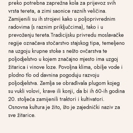
preko potrebna zaprežna kola za prijevoz svih
vrsta tereta, a zimi saonice raznih veličina.
Zamijenili su ih strojevi kako u poljoprivrednim
radovima (s raznim priključcima), tako i u
prevoženju tereta.Tradicijsku privredu moslavačke
regije označava stočarstvo stajskog tipa, temeljeno
na uzgoju krupne stoke s nešto ovčarstva te
poljodjelstvo u kojem značajno mjesto ima uzgoj
žitarica i vinove loze. Povoljna klima, obilje vode i
plodno tlo od davnina pogoduju razvoju
poljodjelstva. Zemlja se obrađivala plugom kojeg
su vukli volovi, krave ili konji, da bi ih 60-ih godina
20. stoljeća zamijenili traktori i kultivatori.
Osnovna kultura je žito, što je zajednički naziv za
sve žitarice.