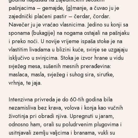
pašnjacima – gemajde, (g)manje, a čuvao ju je
zajednički plaćeni pastir – čerdar, čordar.
Navečer ju je vraćao vlasnicima. Jedino su konji sa
sponama (bukagije) na nogama ostajali na pašnjaku
i preko noći. U novije vrijeme ispaša stoke je na
vlastitim livadama u blizini kuće, svinje se uzgajaju
isključivo u svinjcima. Stoka je izvor hrane u vidu
svježeg mesa, sušenih mesnih prerađevina:
maslaca, masla, svježeg i suhog sira, sirutke,
vrhnja, te jaja.
Intenzivna privreda je do 60-tih godina bila
nezamisliva bez krava, volova i konja kao vučnih
životinja pri obradi njiva. Upregnuti u jaram,
odnosno ham, orali su poludrvenim plugovima i
usitnjavali zemlju valjcima i branama, vukli su