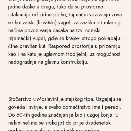
jedne daske u drugu, tako da su prostorno
istaknutije od zidne plohe, taj način vezivanja zove
se horvatski (hrvatski) vugel, za razliku od mlađeg
načina povezivanja dasaka na tzv. nemški
(njemački) vugel, gdje se krajevi strogo poklapaju i
čine pravilan kut. Raspored prostorija u prizemlju
kao i na katu je uglavnom trodijelni, uz mogućnost
nadogradnje na glavnu konstrukciju.
Stočarstvo u Moslavini je stajskog tipa. Uzgajaju se
goveda i svinje, a svako domaćinstvo ima i peradi.
Do 60-tih godina značajan je bio i uzgoj konja. U
nekim selima se stoka još do prije dvadesetak
godina napasala na zajedničkim seoskim