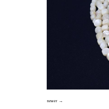
newer
→