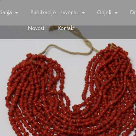
đanja
Publikacije i suveniri
Odjeli
Do
Novosti
Kontakt