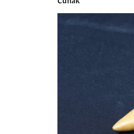
Čunak