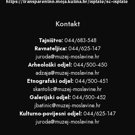
https://transparentno.moja.kutina.hr/isplate/sc-isplate
Kontakt
Tajništvo:
044/683-548
Ravnateljica:
044/625-147
juroda@muzej-moslavine.hr
Arheološki odjel:
044/500-450
adzaja@muzej-moslavine.hr
Etnografski odjel:
044/500-451
skantolic@muzej-moslavine.hr
Galerijski odjel:
044/500-452
jbatinic@muzej-moslavine.hr
Kulturno-povijesni odjel:
044/625-147
juroda@muzej-moslavine.hr