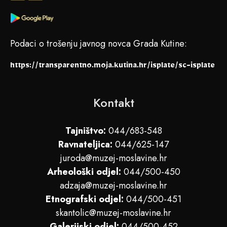
Podaci o trošenju javnog novca Grada Kutine:
https://transparentno.moja.kutina.hr/isplate/sc-isplate
Kontakt
Tajništvo:
044/683-548
Ravnateljica:
044/625-147
juroda@muzej-moslavine.hr
Arheološki odjel:
044/500-450
adzaja@muzej-moslavine.hr
Etnografski odjel:
044/500-451
skantolic@muzej-moslavine.hr
Galerijski odjel:
044/500-452