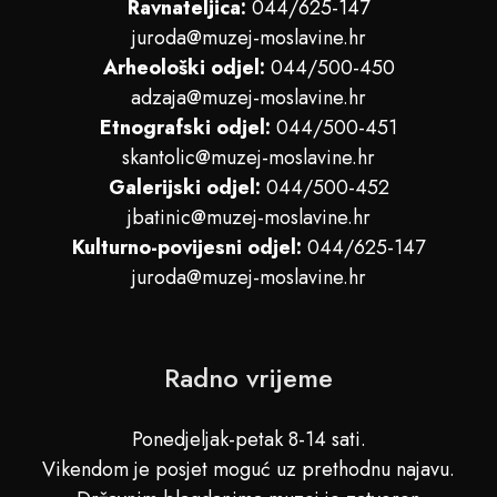
Ravnateljica:
044/625-147
juroda@muzej-moslavine.hr
Arheološki odjel:
044/500-450
adzaja@muzej-moslavine.hr
Etnografski odjel:
044/500-451
skantolic@muzej-moslavine.hr
Galerijski odjel:
044/500-452
jbatinic@muzej-moslavine.hr
Kulturno-povijesni odjel:
044/625-147
juroda@muzej-moslavine.hr
Radno vrijeme
Ponedjeljak-petak 8-14 sati.
Vikendom je posjet moguć uz prethodnu najavu.