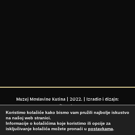
Muzej Moslavine Kutina | 2022. | Izradio i dizajn:
milaweb.eu
Koristimo kolačiće kako bismo vam pružili najbolje iskustvo
na našoj web stranici.
Informacije o kolačićima koje koristimo ili opcije za
isključivanje kolačića možete pronaći u
postavkama
.