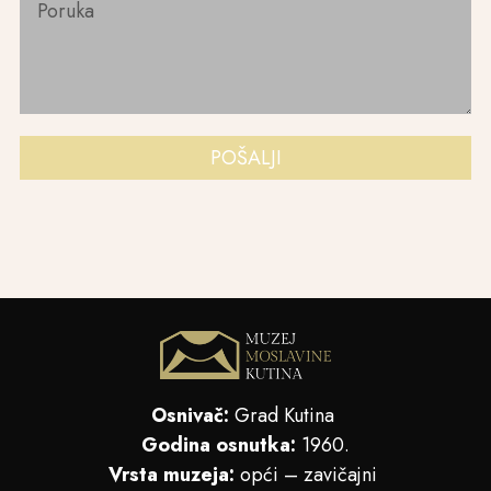
POŠALJI
Osnivač:
Grad Kutina
Godina osnutka:
1960.
Vrsta muzeja:
opći – zavičajni