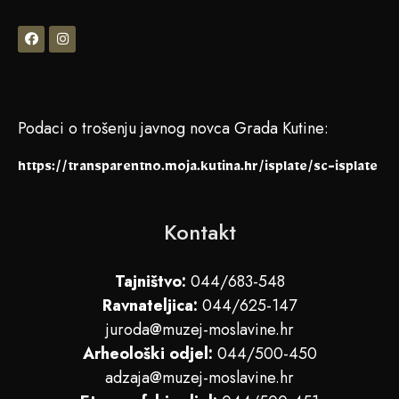
Podaci o trošenju javnog novca Grada Kutine:
https://transparentno.moja.kutina.hr/isplate/sc-isplate
Kontakt
Tajništvo:
044/683-548
Ravnateljica:
044/625-147
juroda@muzej-moslavine.hr
Arheološki odjel:
044/500-450
adzaja@muzej-moslavine.hr