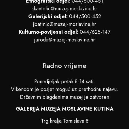
Etnografski odjel:
044/500-451
skantolic@muzej-moslavine.hr
Galerijski odjel:
044/500-452
jbatinic@muzej-moslavine.hr
Kulturno-povijesni odjel:
044/625-147
juroda@muzej-moslavine.hr
Radno vrijeme
Ponedjeljak-petak 8-14 sati.
Vikendom je posjet moguć uz prethodnu najavu.
Državnim blagdanima muzej je zatvoren
GALERIJA MUZEJA MOSLAVINE KUTINA
Trg kralja Tomislava 8