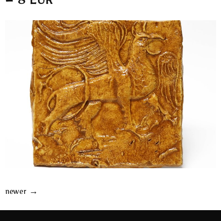
– 8 EUR
newer
→