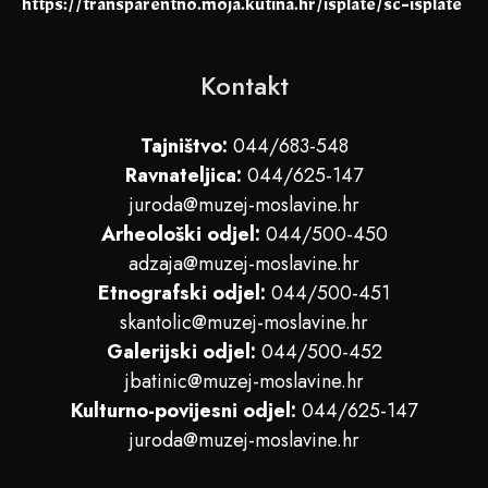
https://transparentno.moja.kutina.hr/isplate/sc-isplate
Kontakt
Tajništvo:
044/683-548
Ravnateljica:
044/625-147
juroda@muzej-moslavine.hr
Arheološki odjel:
044/500-450
adzaja@muzej-moslavine.hr
Etnografski odjel:
044/500-451
skantolic@muzej-moslavine.hr
Galerijski odjel:
044/500-452
jbatinic@muzej-moslavine.hr
Kulturno-povijesni odjel:
044/625-147
juroda@muzej-moslavine.hr