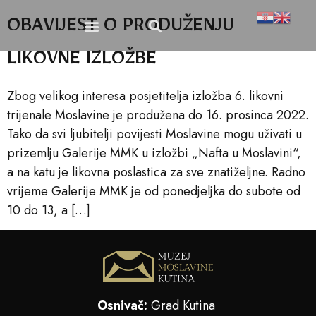
OBAVIJEST O PRODUŽENJU
Publikacije i suveniri
Dokumenti i propisi
LIKOVNE IZLOŽBE
Zbog velikog interesa posjetitelja izložba 6. likovni
trijenale Moslavine je produžena do 16. prosinca 2022.
Tako da svi ljubitelji povijesti Moslavine mogu uživati u
prizemlju Galerije MMK u izložbi „Nafta u Moslavini“,
a na katu je likovna poslastica za sve znatiželjne. Radno
vrijeme Galerije MMK je od ponedjeljka do subote od
10 do 13, a […]
Osnivač:
Grad Kutina