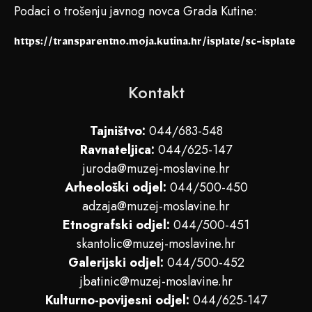
Podaci o trošenju javnog novca Grada Kutine:
https://transparentno.moja.kutina.hr/isplate/sc-isplate
Kontakt
Tajništvo:
044/683-548
Ravnateljica:
044/625-147
juroda@muzej-moslavine.hr
Arheološki odjel:
044/500-450
adzaja@muzej-moslavine.hr
Etnografski odjel:
044/500-451
skantolic@muzej-moslavine.hr
Galerijski odjel:
044/500-452
jbatinic@muzej-moslavine.hr
Kulturno-povijesni odjel:
044/625-147