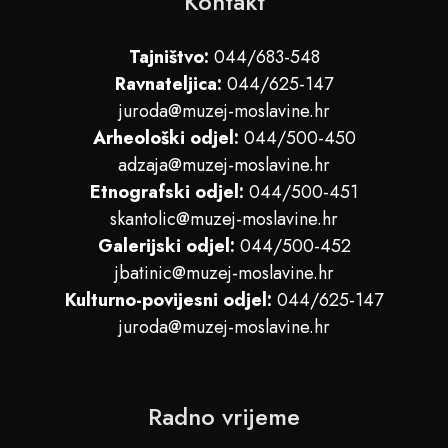
Kontakt
Tajništvo:
044/683-548
Ravnateljica:
044/625-147
juroda@muzej-moslavine.hr
Arheološki odjel:
044/500-450
adzaja@muzej-moslavine.hr
Etnografski odjel:
044/500-451
skantolic@muzej-moslavine.hr
Galerijski odjel:
044/500-452
jbatinic@muzej-moslavine.hr
Kulturno-povijesni odjel:
044/625-147
juroda@muzej-moslavine.hr
Radno vrijeme