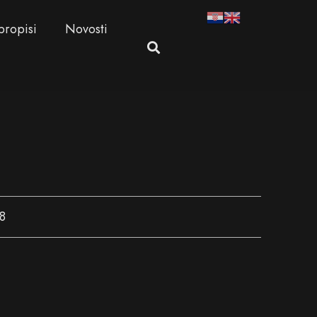
propisi
Novosti
8