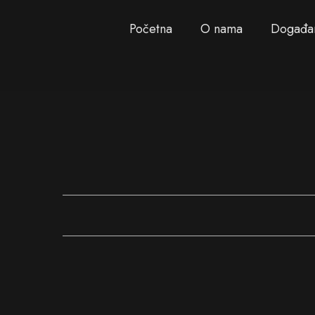
Početna
O nama
Događa