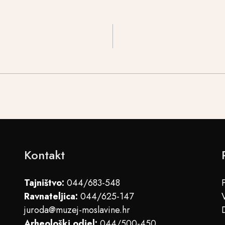
Kontakt
Tajništvo:
044/683-548
Ravnateljica:
044/625-147
juroda@muzej-moslavine.hr
Arheološki odjel:
044/500-450