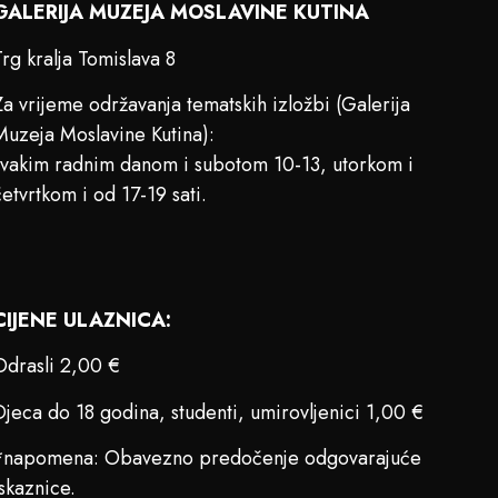
GALERIJA MUZEJA MOSLAVINE KUTINA
Trg kralja Tomislava 8
Za vrijeme održavanja tematskih izložbi (Galerija
Muzeja Moslavine Kutina):
svakim radnim danom i subotom 10-13, utorkom i
četvrtkom i od 17-19 sati.
CIJENE ULAZNICA:
Odrasli 2,00 €
Djeca do 18 godina, studenti, umirovljenici 1,00 €
*napomena: Obavezno predočenje odgovarajuće
iskaznice.