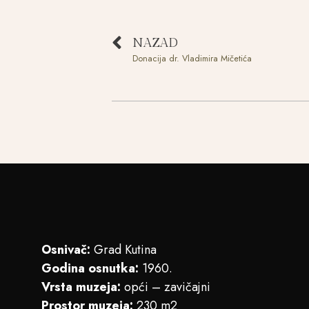
NAZAD
Donacija dr. Vladimira Mičetića
Osnivač:
Grad Kutina
Godina osnutka:
1960.
Vrsta muzeja:
opći – zavičajni
Prostor muzeja:
230 m2