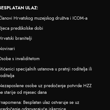
BESPLATAN ULAZ:
Članovi Hrvatskog muzejskog društva i ICOM-a
Djeca predškolske dobi
Hrvatski branitelji
Novinari
Osobe s invaliditetom
Štićenici specijalnih ustanova u pratnji roditelja ili
voditelja
Nezaposlene osobe uz predočenje potvrde HZZ
ne starije od mjesec dana
*napomena: Besplatan ulaz ostvaruje se uz
predočenje odgovarajuće iskaznice.