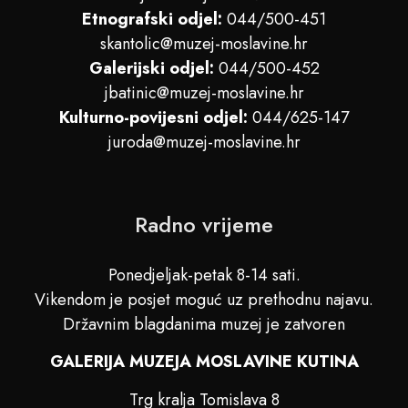
Etnografski odjel:
044/500-451
skantolic@muzej-moslavine.hr
Galerijski odjel:
044/500-452
jbatinic@muzej-moslavine.hr
Kulturno-povijesni odjel:
044/625-147
juroda@muzej-moslavine.hr
Radno vrijeme
Ponedjeljak-petak 8-14 sati.
Vikendom je posjet moguć uz prethodnu najavu.
Državnim blagdanima muzej je zatvoren
GALERIJA MUZEJA MOSLAVINE KUTINA
Trg kralja Tomislava 8