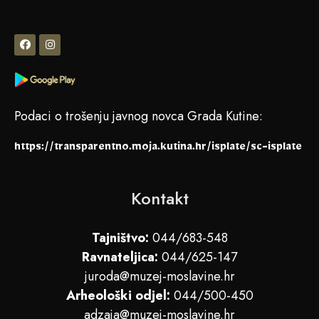
Podaci o trošenju javnog novca Grada Kutine:
https://transparentno.moja.kutina.hr/isplate/sc-isplate
Kontakt
Tajništvo:
044/683-548
Ravnateljica:
044/625-147
juroda@muzej-moslavine.hr
Arheološki odjel:
044/500-450
adzaja@muzej-moslavine.hr