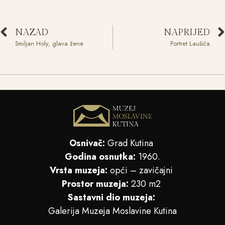
NAZAD
NAPRIJED
Smiljan Holy, glava žene
Portret Laušića
Osnivač:
Grad Kutina
Godina osnutka:
1960.
Vrsta muzeja:
opći – zavičajni
Prostor muzeja:
230 m2
Sastavni dio muzeja:
Galerija Muzeja Moslavine Kutina