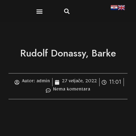
Publikacije i suveniri
Dokumenti i propisi
Rudolf Donassy, Barke
11:01
Autor:
admin
27 veljače, 2022
Nema komentara