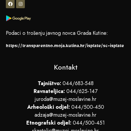
Podaci o trošenju javnog novca Grada Kutine:
https://transparentno.moja.kutina.hr/isplate/sc-isplate
Kontakt
Tajništvo:
044/683-548
Ravnateljica:
044/625-147
juroda@muzej-moslavine.hr
Arheološki odjel:
044/500-450
adzaja@muzej-moslavine.hr
Etnografski odjel:
044/500-451
skantolic@muzej-moslavine.hr