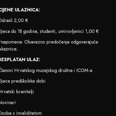
CIJENE ULAZNICA:
Odrasli 2,00 €
Djeca do 18 godina, studenti, umirovljenici 1,00 €
*napomena: Obavezno predočenje odgovarajuće
iskaznice.
BESPLATAN ULAZ:
Članovi Hrvatskog muzejskog društva i ICOM-a
Djeca predškolske dobi
Hrvatski branitelji
Novinari
Osobe s invaliditetom