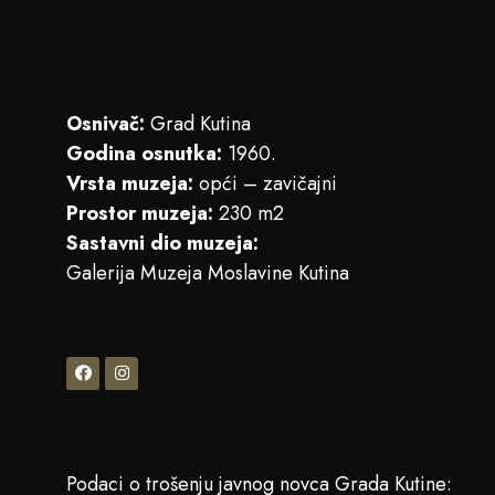
Osnivač:
Grad Kutina
Godina osnutka:
1960.
Vrsta muzeja:
opći – zavičajni
Prostor muzeja:
230 m2
Sastavni dio muzeja:
Galerija Muzeja Moslavine Kutina
Podaci o trošenju javnog novca Grada Kutine: