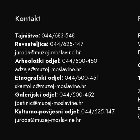
Kontakt
Tajništvo:
044/683-548
Ravnateljica:
044/625-147
juroda@muzej-moslavine.hr
Arheološki odjel:
044/500-450
adzaja@muzej-moslavine.hr
Etnografski odjel:
044/500-451
skantolic@muzej-moslavine.hr
Galerijski odjel:
044/500-452
jbatinic@muzej-moslavine.hr
Kulturno-povijesni odjel:
044/625-147
juroda@muzej-moslavine.hr