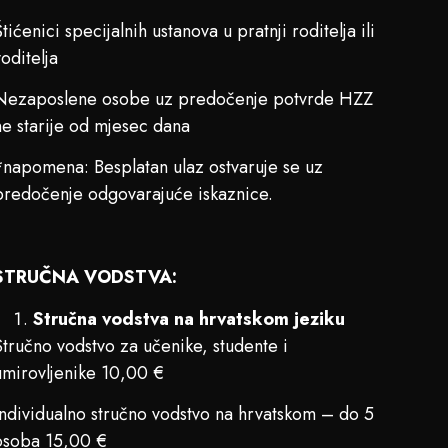
Štićenici specijalnih ustanova u pratnji roditelja ili
voditelja
Nezaposlene osobe uz predočenje potvrde HZZ
ne starije od mjesec dana
*napomena: Besplatan ulaz ostvaruje se uz
predočenje odgovarajuće iskaznice.
STRUČNA VODSTVA:
Stručna vodstva na hrvatskom jeziku
Stručno vodstvo za učenike, studente i
umirovljenike 10,00 €
Individualno stručno vodstvo na hrvatskom – do 5
osoba 15,00 €