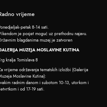
Radno vrijeme
Ponedjeljak-petak 8-14 sati.
Vikendom je posjet moguć uz prethodnu najavu.
Državnim blagdanima muzej je zatvoren
GALERIJA MUZEJA MOSLAVINE KUTINA
Trg kralja Tomislava 8
Za vrijeme održavanja tematskih izložbi (Galerija
Muzeja Moslavine Kutina):
svakim radnim danom i subotom 10-13, utorkom i
četvrtkom i od 17-19 sati.