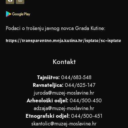
Podaci o trošenju javnog novca Grada Kutine:
https://transparentno.moja.kutina.hr/isplate/sc-isplate
Kontakt
Tajništvo:
044/683-548
Ravnateljica:
044/625-147
juroda@muzej-moslavine.hr
Arheološki odjel:
044/500-450
adzaja@muzej-moslavine.hr
Etnografski odjel:
044/500-451
skantolic@muzej-moslavine.hr