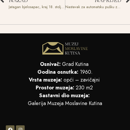
NAZAD
NAPRIJED
Jatagan bjelosapac, kraj 18. stoljeća
Nastavak za automatsku pušku za ispaljivanje ručne bombe, kraj 20. stoljeća
Osnivač:
Grad Kutina
Godina osnutka:
1960.
Vrsta muzeja:
opći – zavičajni
Prostor muzeja:
230 m2
Sastavni dio muzeja:
Galerija Muzeja Moslavine Kutina