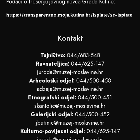
Podaci o trošenju javnog novca Grada Kutine:
https://transparentno.moja.kutina.hr/isplate/sc-isplate
Kontakt
Tajništvo:
044/683-548
Ravnateljica:
044/625-147
juroda@muzej-moslavine.hr
Arheološki odjel:
044/500-450
adzaja@muzej-moslavine.hr
Etnografski odjel:
044/500-451
skantolic@muzej-moslavine.hr
Galerijski odjel:
044/500-452
jbatinic@muzej-moslavine.hr
Kulturno-povijesni odjel:
044/625-147
juroda@muzej-moslavine.hr