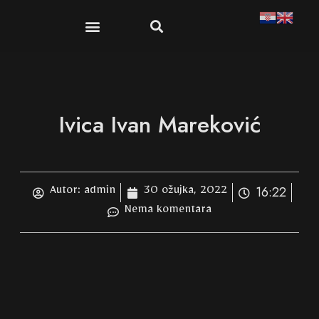
Publikacije i suveniri
Dokumenti i propisi
Ivica Ivan Mareković
16:22
Autor:
admin
30 ožujka, 2022
Nema komentara