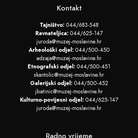
Kontakt
Tajništvo:
044/683-548
Ravnateljica:
044/625-147
juroda@muzej-moslavine.hr
Arheološki odjel:
044/500-450
adzaja@muzej-moslavine.hr
Etnografski odjel:
044/500-451
skantolic@muzej-moslavine.hr
Galerijski odjel:
044/500-452
jbatinic@muzej-moslavine.hr
Kulturno-povijesni odjel:
044/625-147
juroda@muzej-moslavine.hr
Radno vrijeme