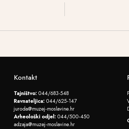
Kontakt
Tajništvo:
044/683-548
Ravnateljica:
044/625-147
juroda@muzej-moslavine.hr
Arheološki odjel:
044/500-450
adzaja@muzej-moslavine.hr