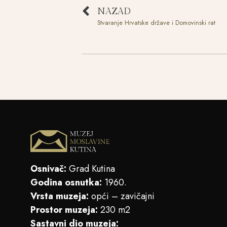
NAZAD
Stvaranje Hrvatske države i Domovinski rat
Osnivač:
Grad Kutina
Godina osnutka:
1960.
Vrsta muzeja:
opći – zavičajni
Prostor muzeja:
230 m2
Sastavni dio muzeja: