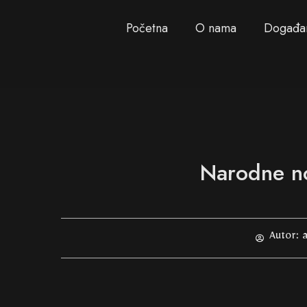
Početna
O nama
Događa
Narodne no
Autor:
a