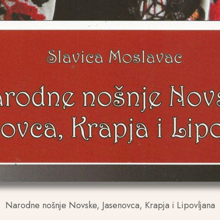
Narodne nošnje Novske, Jasenovca, Krapja i Lipovljana