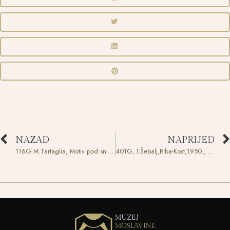
NAZAD
NAPRIJED
116G M.Tartaglia, Motiv pod snijegom,1969.,ulje,390X500mm
401G, I.Šebalj,Riba-Kost,1950., tempera, 700X1000mm