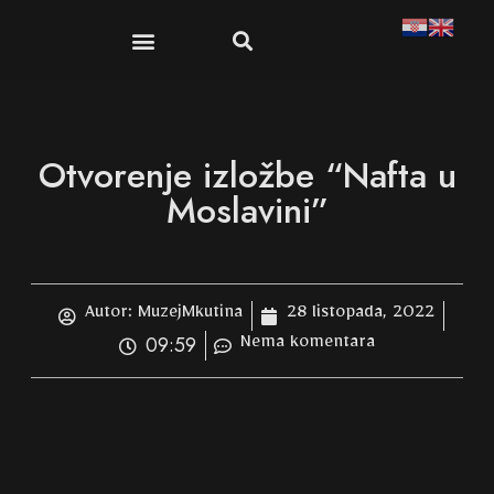
Publikacije i suveniri
Dokumenti i propisi
Otvorenje izložbe “Nafta u
Moslavini”
Autor:
MuzejMkutina
28 listopada, 2022
09:59
Nema komentara