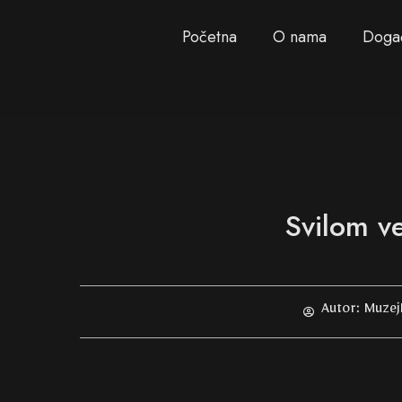
Početna
O nama
Doga
Svilom v
Autor:
Muzej