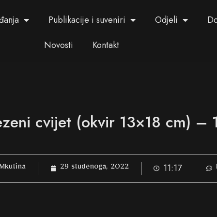
đanja
Publikacije i suveniri
Odjeli
Do
Novosti
Kontakt
ezeni cvijet (okvir 13×18 cm) –
11:17
Mkutina
29 studenoga, 2022