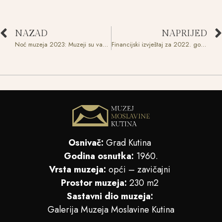
NAZAD
NAPRIJED
Noć muzeja 2023: Muzeji su važni!
Financijski izvještaj za 2022. godinu
Osnivač:
Grad Kutina
Godina osnutka:
1960.
Vrsta muzeja:
opći – zavičajni
Prostor muzeja:
230 m2
Sastavni dio muzeja:
Galerija Muzeja Moslavine Kutina