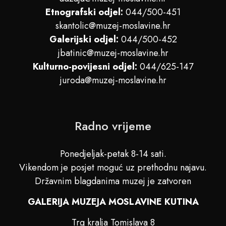
Etnografski odjel:
044/500-451
skantolic@muzej-moslavine.hr
Galerijski odjel:
044/500-452
jbatinic@muzej-moslavine.hr
Kulturno-povijesni odjel:
044/625-147
juroda@muzej-moslavine.hr
Radno vrijeme
Ponedjeljak-petak 8-14 sati.
Vikendom je posjet moguć uz prethodnu najavu.
Državnim blagdanima muzej je zatvoren
GALERIJA MUZEJA MOSLAVINE KUTINA
Trg kralja Tomislava 8