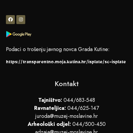
Podaci o trošenju javnog novca Grada Kutine:
https://transparentno.moja.kutina.hr/isplate/sc-isplate
Kontakt
Tajništvo:
044/683-548
Ravnateljica:
044/625-147
juroda@muzej-moslavine.hr
Arheološki odjel:
044/500-450
adzaja@muzej-moslavine.hr