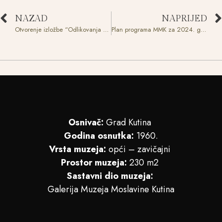
NAZAD
NAPRIJED
Otvorenje izložbe “Odlikovanja Republike Hrvatske i tijekom Domovinskog rata
Plan programa MMK za 2024. godinu
Osnivač:
Grad Kutina
Godina osnutka:
1960.
Vrsta muzeja:
opći – zavičajni
Prostor muzeja:
230 m2
Sastavni dio muzeja:
Galerija Muzeja Moslavine Kutina