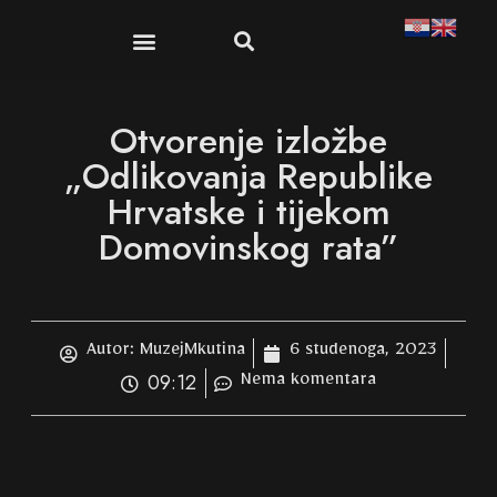
Publikacije i suveniri
Dokumenti i propisi
Otvorenje izložbe
„Odlikovanja Republike
Hrvatske i tijekom
Domovinskog rata”
Autor:
MuzejMkutina
6 studenoga, 2023
09:12
Nema komentara