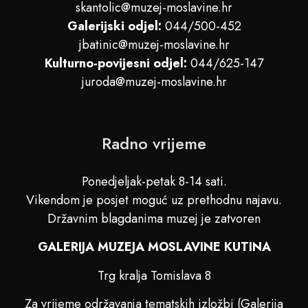
skantolic@muzej-moslavine.hr
Galerijski odjel:
044/500-452
jbatinic@muzej-moslavine.hr
Kulturno-povijesni odjel:
044/625-147
juroda@muzej-moslavine.hr
Radno vrijeme
Ponedjeljak-petak 8-14 sati.
Vikendom je posjet moguć uz prethodnu najavu.
Državnim blagdanima muzej je zatvoren
GALERIJA MUZEJA MOSLAVINE KUTINA
Trg kralja Tomislava 8
Za vrijeme održavanja tematskih izložbi (Galerija