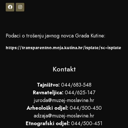
Podaci o trošenju javnog novca Grada Kutine:
https://transparentno.moja.kutina.hr/isplate/sc-isplate
Kontakt
Tajništvo:
044/683-548
Ravnateljica:
044/625-147
juroda@muzej-moslavine.hr
Arheološki odjel:
044/500-450
adzaja@muzej-moslavine.hr
Etnografski odjel:
044/500-451