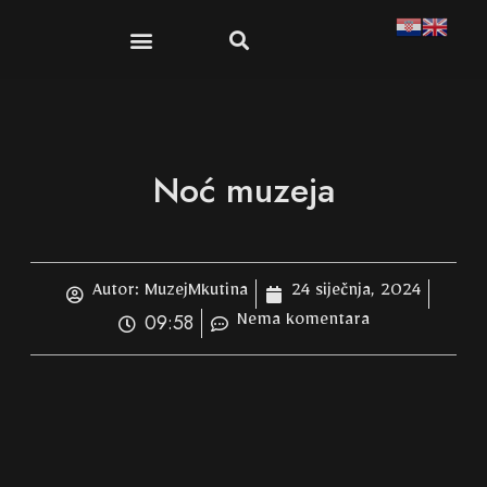
Publikacije i suveniri
Dokumenti i propisi
Noć muzeja
Autor:
MuzejMkutina
24 siječnja, 2024
09:58
Nema komentara