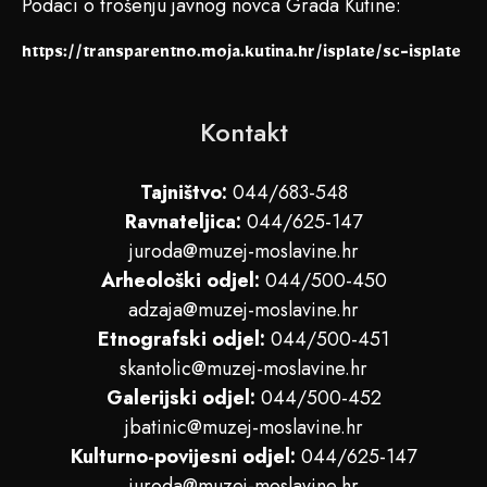
Podaci o trošenju javnog novca Grada Kutine:
https://transparentno.moja.kutina.hr/isplate/sc-isplate
Kontakt
Tajništvo:
044/683-548
Ravnateljica:
044/625-147
juroda@muzej-moslavine.hr
Arheološki odjel:
044/500-450
adzaja@muzej-moslavine.hr
Etnografski odjel:
044/500-451
skantolic@muzej-moslavine.hr
Galerijski odjel:
044/500-452
jbatinic@muzej-moslavine.hr
Kulturno-povijesni odjel:
044/625-147
juroda@muzej-moslavine.hr