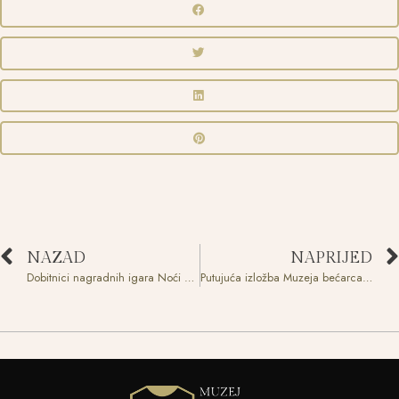
NAZAD
NAPRIJED
Dobitnici nagradnih igara Noći muzeja:
Putujuća izložba Muzeja bećarca “Fenomen u dva stiha: bećarac”