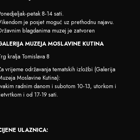
Ponedjeljak-petak 8-14 sati.
Vikendom je posjet moguć uz prethodnu najavu.
Državnim blagdanima muzej je zatvoren
GALERIJA MUZEJA MOSLAVINE KUTINA
Trg kralja Tomislava 8
Za vrijeme održavanja tematskih izložbi (Galerija
Muzeja Moslavine Kutina):
svakim radnim danom i subotom 10-13, utorkom i
četvrtkom i od 17-19 sati.
CIJENE ULAZNICA: