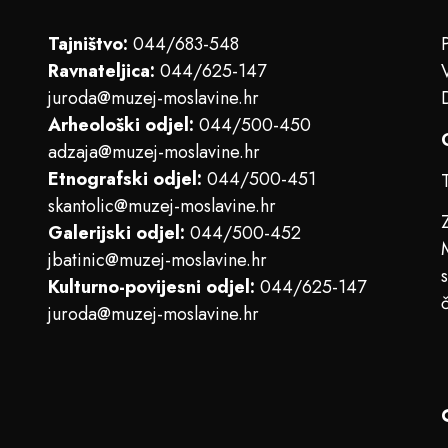
Tajništvo:
044/683-548
Ravnateljica:
044/625-147
juroda@muzej-moslavine.hr
Arheološki odjel:
044/500-450
adzaja@muzej-moslavine.hr
Etnografski odjel:
044/500-451
skantolic@muzej-moslavine.hr
Galerijski odjel:
044/500-452
jbatinic@muzej-moslavine.hr
Kulturno-povijesni odjel:
044/625-147
juroda@muzej-moslavine.hr