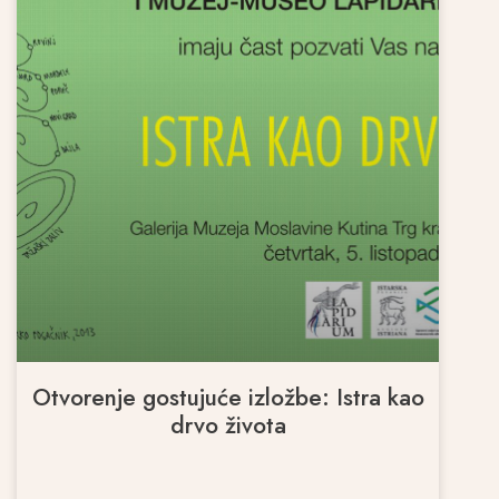
Otvorenje gostujuće izložbe: Istra kao
drvo života