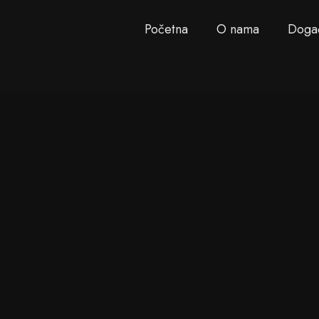
Početna
O nama
Doga