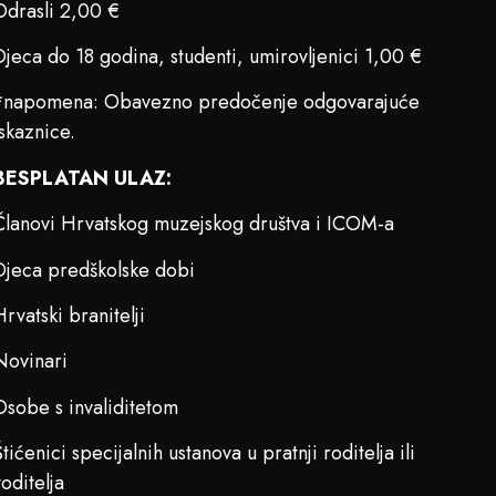
Odrasli 2,00 €
Djeca do 18 godina, studenti, umirovljenici 1,00 €
*napomena: Obavezno predočenje odgovarajuće
iskaznice.
BESPLATAN ULAZ:
Članovi Hrvatskog muzejskog društva i ICOM-a
Djeca predškolske dobi
Hrvatski branitelji
Novinari
Osobe s invaliditetom
Štićenici specijalnih ustanova u pratnji roditelja ili
voditelja