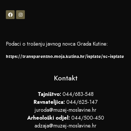
Podaci o trošenju javnog novca Grada Kutine:
https://transparentno.moja.kutina.hr/isplate/sc-isplate
Kontakt
Tajništvo:
044/683-548
Ravnateljica:
044/625-147
juroda@muzej-moslavine.hr
Arheološki odjel:
044/500-450
adzaja@muzej-moslavine.hr