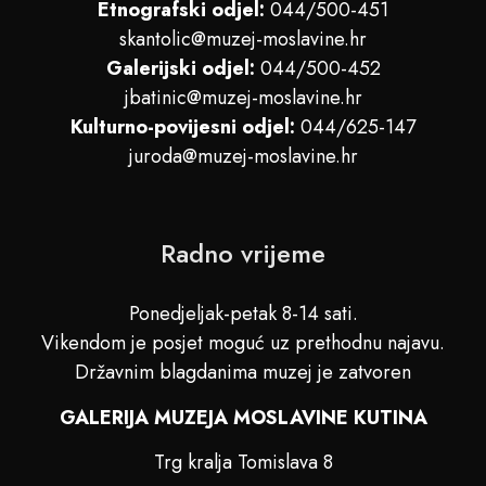
Etnografski odjel:
044/500-451
skantolic@muzej-moslavine.hr
Galerijski odjel:
044/500-452
jbatinic@muzej-moslavine.hr
Kulturno-povijesni odjel:
044/625-147
juroda@muzej-moslavine.hr
Radno vrijeme
Ponedjeljak-petak 8-14 sati.
Vikendom je posjet moguć uz prethodnu najavu.
Državnim blagdanima muzej je zatvoren
GALERIJA MUZEJA MOSLAVINE KUTINA
Trg kralja Tomislava 8