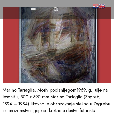
Publikacije i suveniri
Dokumenti i propisi
Marino Tartaglia, Motiv pod snijegom1969. g., ulje na
lesonitu, 500 x 390 mm Marino Tartaglia (Zagreb,
1894 – 1984) likovno je obrazovanje stekao u Zagrebu
i u inozemstvu, gdje se kretao u duštvu futurista i