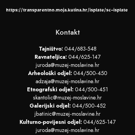
https://transparentno.moja.kutina.hr/isplate/sc-isplate
Kontakt
Tajništvo:
044/683-548
Ravnateljica:
044/625-147
juroda@muzej-moslavine.hr
Arheološki odjel:
044/500-450
adzaja@muzej-moslavine.hr
Etnografski odjel:
044/500-451
skantolic@muzej-moslavine.hr
Galerijski odjel:
044/500-452
jbatinic@muzej-moslavine.hr
Kulturno-povijesni odjel:
044/625-147
juroda@muzej-moslavine.hr