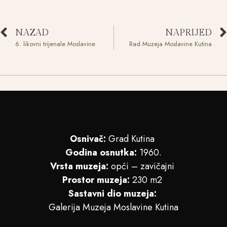
NAZAD
NAPRIJED
6. likovni trijenale Moslavine
Rad Muzeja Moslavine Kutina
Osnivač:
Grad Kutina
Godina osnutka:
1960.
Vrsta muzeja:
opći – zavičajni
Prostor muzeja:
230 m2
Sastavni dio muzeja:
Galerija Muzeja Moslavine Kutina