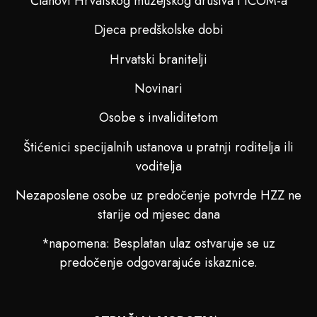
Članovi Hrvatskog muzejskog društva i ICOM-a
Djeca predškolske dobi
Hrvatski branitelji
Novinari
Osobe s invaliditetom
Štićenici specijalnih ustanova u pratnji roditelja ili
voditelja
Nezaposlene osobe uz predočenje potvrde HZZ ne
starije od mjesec dana
*napomena: Besplatan ulaz ostvaruje se uz
predočenje odgovarajuće iskaznice.