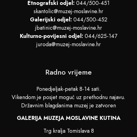
Etnografski odjel:
044/500-451
skantolic@muzej-moslavine.hr
Galerijski odjel:
044/500-452
jbatinic@muzej-moslavine.hr
Kulturno-povijesni odjel:
044/625-147
juroda@muzej-moslavine.hr
Radno vrijeme
Ponedjeljak-petak 8-14 sati.
Vikendom je posjet moguć uz prethodnu najavu.
Državnim blagdanima muzej je zatvoren
GALERIJA MUZEJA MOSLAVINE KUTINA
Trg kralja Tomislava 8