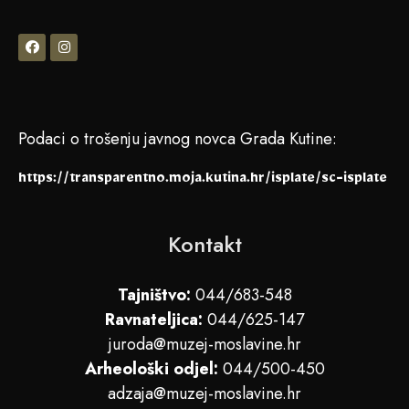
Podaci o trošenju javnog novca Grada Kutine:
https://transparentno.moja.kutina.hr/isplate/sc-isplate
Kontakt
Tajništvo:
044/683-548
Ravnateljica:
044/625-147
juroda@muzej-moslavine.hr
Arheološki odjel:
044/500-450
adzaja@muzej-moslavine.hr