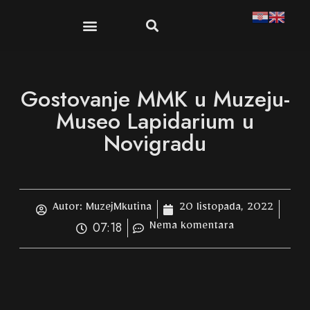
Publikacije i suveniri
Dokumenti i propisi
Gostovanje MMK u Muzeju-
Museo Lapidarium u
Novigradu
Autor:
MuzejMkutina
20 listopada, 2022
07:18
Nema komentara